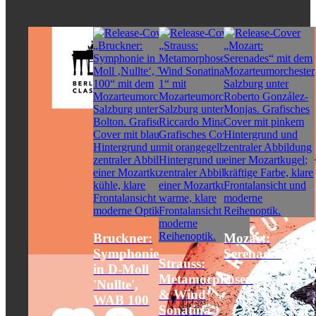
Bruckner:
Mozart:
Symphonie
Serenades
Strauss:
in D-Moll
Metamorphosen
'Nullte',
& Wind
WAB 100
Sonatina