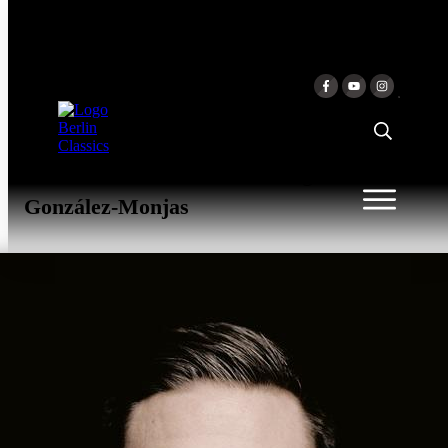
Zum Inhalt springen
MOZART: THE VIOLIN
CONCERTOS
Mozarteumorchester Salzburg &
Mozarteumorchester Salzburg & Roberto
González-Monjas