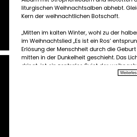
liturgischen Weihnachtsalben abhebt. Gleic
Kern der weihnachtlichen Botschaft.
„Mitten im kalten Winter, wohl zu der halb
im Weihnachtslied „Es ist ein Ros’ entspru
Erlösung der Menschheit durch die Geburt 
mitten in der Dunkelheit geschieht. Das Lic
dringt, ist ein zentrales Sujet der weihnach
winterlicher Traditionen auf der ganzen Wel
Weiterle
Chamber Singers diesem Symbol, wie es se
Kunstmusik klanglich erlebbar wird.
Der Chronologie der Adventszeit folgend 
Renaissance-Werken von Osiander, Tallis 
Bach, Holst und Britten bis zu zeitgenöss
Marimba) und Rhiannon Randle. Letztere s