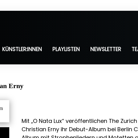
KÜNSTLER:INNEN
PLAYLISTEN
NEWSLETTER
T
ian Erny
Mit „O Nata Lux“ veröffentlichen The Zuric
Christian Erny ihr Debut-Album bei Berlin C
Album mit Strophenliedern und Motetten a