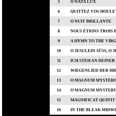
5
O NATA LUX
6
QUITTEZ VOS HOULE
7
O NUIT BRILLANTE
8
NOUS ÉTIONS TROIS
9
A HYMN TO THE VIRG
10
O JESULEIN SÜSS, O 
11
ICH STEH AN DEINER 
12
WIEGENLIED DER HI
13
O MAGNUM MYSTER
14
O MAGNUM MYSTER
15
MAGNIFICAT QUINTI 
16
IN THE BLEAK MIDW