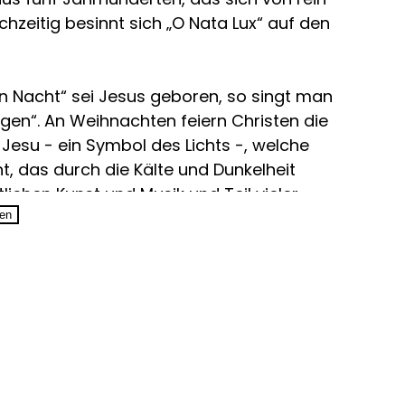
hzeitig besinnt sich „O Nata Lux“ auf den
en Nacht“ sei Jesus geboren, so singt man
ngen“. An Weihnachten feiern Christen die
Jesu - ein Symbol des Lichts -, welche
ht, das durch die Kälte und Dunkelheit
tlichen Kunst und Musik und Teil vieler
t. Mit „O nata lux“ widmen sich die Zurich
sen
it Jahrhunderten in der westlichen
erstreckt sich das Album von
und Praetorius über Liedvertonungen von
ischen Werken von Marcus Paus (mit
chrieb ein Auftragswerk, entstanden im