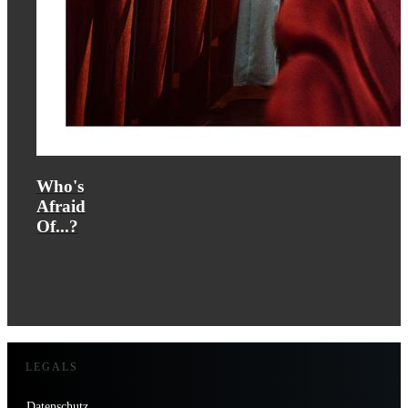
Who's
Afraid
Of...?
LEGALS
Datenschutz