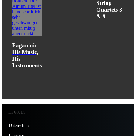
String
Quartets 3
& 9
Paganini:
His Music,
His
Instruments
LEGALS
Datenschutz
Impressum