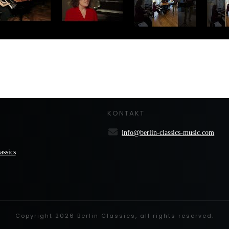
Lilit Grigoryan ist derzeit Dozentin und künstle
für Musik und Theater Rostock. Zudem gibt sie 
junge Musiker*innen der Young Academy Rostoc
KONTAKT
info@berlin-classics-music.com
assics
Copyright
2026
Berlin Classics
, all rights reserved.