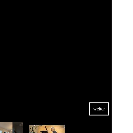
 Album Variations sérieuses (Orchid
eethoven, Mendelssohn, Bizet und
 von Mompous Música callada wurde
en des Jahres ausgezeichnet.
 ihre musikalische Ausbildung bei
gei Sarajyan und Matthias Kirschnereit.
n der Chapelle Musicale Reine
s betreut wurde – eine künstlerische
anistin wurde mit dem renommierten
ichnet und ist seit April 2023 Yamaha
weiter