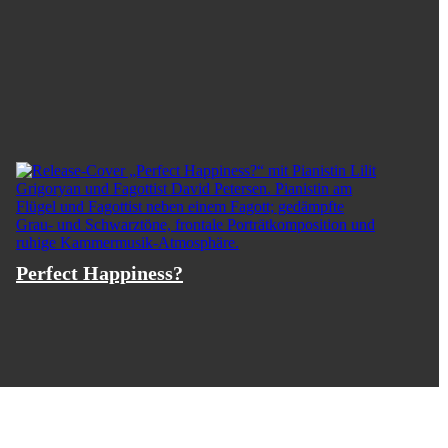
s, ein eindrucksvolles Konzert mit der
er Vilmantas Kaliunas sowie eine
kten der Saison. Sie war zu Gast bei
 GNP in Mexiko, den Festspielen
c Festival und musizierte bei Solo-
nd Künstlern wie Viviane Hagner,
adler, Sasha Rattle und Sara Ferrández.
Perfect Happiness?
rn leitete sie gemeinsam mit Pierre-
rcampus Rostock und widmete sich
d Musikern.
 gefragt. Ihre Auftritte führten sie in