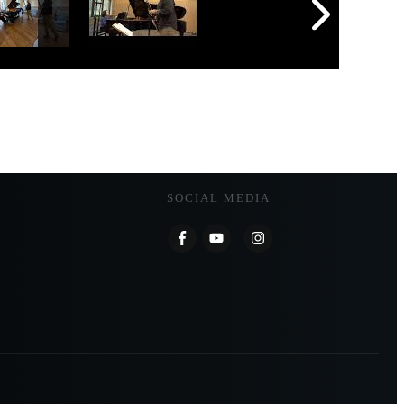
rische Mitarbeiterin an der Hochschule
mit großer Hingabe ihre Erfahrung an
k weiter.
SOCIAL MEDIA