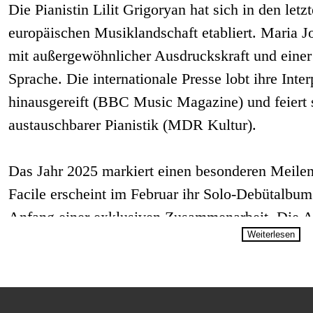
Die Pianistin Lilit Grigoryan hat sich in den letz
europäischen Musiklandschaft etabliert. Maria Jo
mit außergewöhnlicher Ausdruckskraft und einer
Sprache. Die internationale Presse lobt ihre Inter
hinausgereift (BBC Music Magazine) und feiert s
austauschbarer Pianistik (MDR Kultur).
Das Jahr 2025 markiert einen besonderen Meilens
Facile erscheint im Februar ihr Solo-Debütalbum
Anfang einer exklusiven Zusammenarbeit. Die A
Weiterlesen
„leichten“ Sonaten und Sonatinen von Mozart, R
als technisch anspruchsvoll und musikalisch tief
Bereits 2024 setzte sie künstlerische Akzente. I