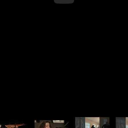
Hiyoli Togawa sowie das international gefeierte
Classics, 2018) mit Werken von Bach-Busoni, B
Szymanowski. Ihre 2021 erschienene Aufnahme
von Apple Music als eine der besten Einspielung
1985 in Jerewan (Armenien) geboren, begann sie
Arkuhi Harutyunyan und studierte später bei Ser
Von 2012 bis 2016 war sie Artist in Residence a
Elisabeth in Belgien, wo sie von Maria João Pire
Verbindung, die sich bis heute fortsetzt. Die Pi
Kulturpreis des armenischen Präsidenten ausgeze
Artist.