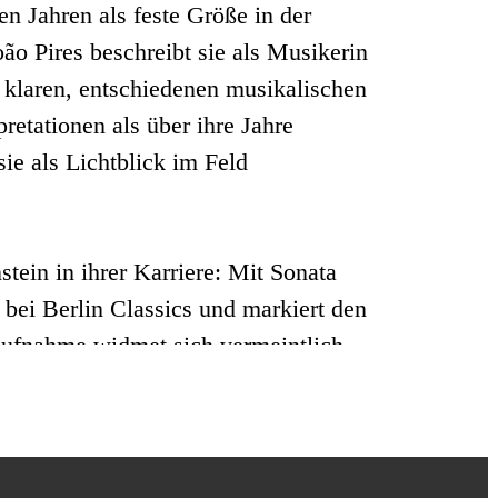
ten Jahren als feste Größe in der
ão Pires beschreibt sie als Musikerin
 klaren, entschiedenen musikalischen
pretationen als über ihre Jahre
ie als Lichtblick im Feld
tein in ihrer Karriere: Mit Sonata
 bei Berlin Classics und markiert den
ufnahme widmet sich vermeintlich
avel, Beethoven und Medtner, die sich
gründig erweisen.
hr Debüt in der Berliner Philharmonie