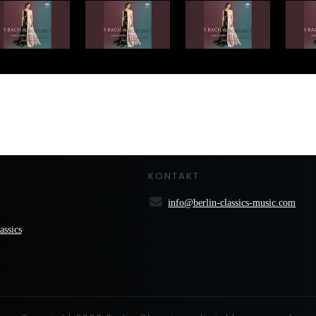
KONTAKT
info@berlin-classics-music.com
assics