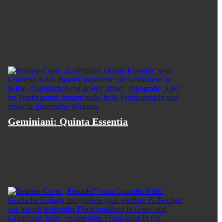
initiierte und geleitete Projekt
ing des Nibelungen" aus dem
rarbeitet werden soll.
s Ensembles: Das Ministerium für Kultur
Geminiani: Quinta Essentia
en, die Kunststiftung NRW, das
, die Stiftungen der Kreissparkasse
iospezialist MBL.