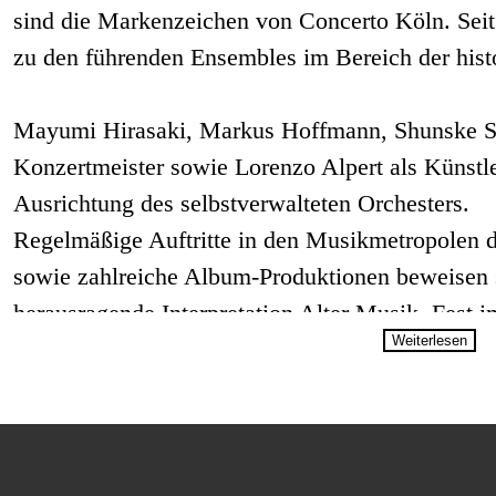
sind die Markenzeichen von Concerto Köln. Seit 
zu den führenden Ensembles im Bereich der hist
Mayumi Hirasaki, Markus Hoffmann, Shunske Sa
Konzertmeister sowie Lorenzo Alpert als Künstler
Ausrichtung des selbstverwalteten Orchesters.
Regelmäßige Auftritte in den Musikmetropolen d
sowie zahlreiche Album-Produktionen beweisen se
herausragende Interpretation Alter Musik. Fest 
Weiterlesen
das Orchester als EU-Kulturbotschafter 2012 zu
Nordrhein-Westfalens.
Renommierte Solisten, Vokalensembles und Diri
Ensemble, eine langjährige Zusammenarbeit ver