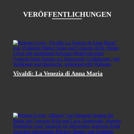
Seiler.
VERÖFFENTLICHUNGEN
2017 startete Concerto Köln das von Kent Nagano 
"Wagner-Lesarten", wofür erstmals Wagners "R
Blickwinkel der historischen Aufführungspraxis e
Zahlreiche Partner unterstützen die Projekte de
Vivaldi: La Venezia di Anna Maria
und Wissenschaft des Landes Nordrhein-Westfal
Goethe-Institut, die RheinEnergieStiftung Kultur
Köln, der TÜV Rheinland und der High-End-Aud
Photo: Harald Hoffmann