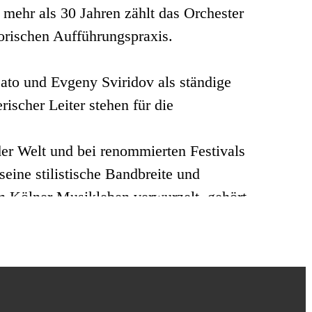
mehr als 30 Jahren zählt das Orchester
orischen Aufführungspraxis.
to und Evgeny Sviridov als ständige
ischer Leiter stehen für die
er Welt und bei renommierten Festivals
ine stilistische Bandbreite und
im Kölner Musikleben verwurzelt, gehört
 den musikalischen Aushängeschildern
genten musizieren regelmäßig mit dem
bindet den Klangkörper mit Midori