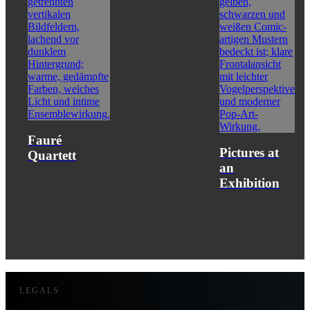
Fauré
Pictures at
Quartett
an
Exhibition
LEGALS