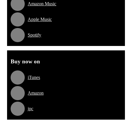
Amazon Music
Apple Music
Spotify
Buy now on
iTunes
Amazon
jpc