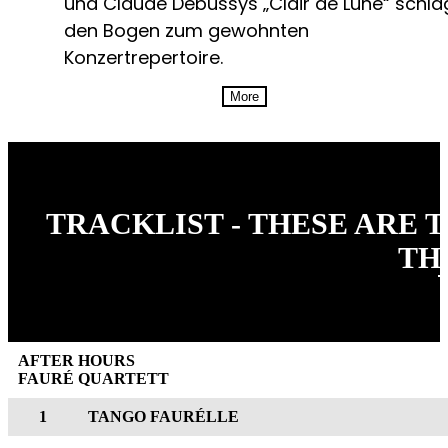
und Claude Debussys „Clair de Lune“ schlä
den Bogen zum gewohnten
Konzertrepertoire.
More
TRACKLIST - THESE ARE 
TH
AFTER HOURS
FAURÉ QUARTETT
1
TANGO FAURÉLLE