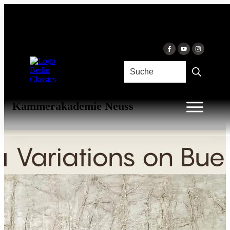
Skip to content
VARIATIONS ON BUENOS
AIRES
Isabelle van Keulen Ensemble & Isabelle
van Keulen & Deutsche
Kammerakademie Neuss