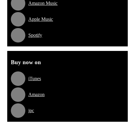
Amazon Music
Apple Music
Spotify
Buy now on
iTunes
Amazon
jpc