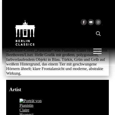
Skip to content
BEETHOVEN/LISZT:
PASTORALE
Claire Huangci
Artist