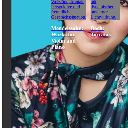
Mendelssohn:
Bach:
Works for
Toccatas
Violin and
Piano