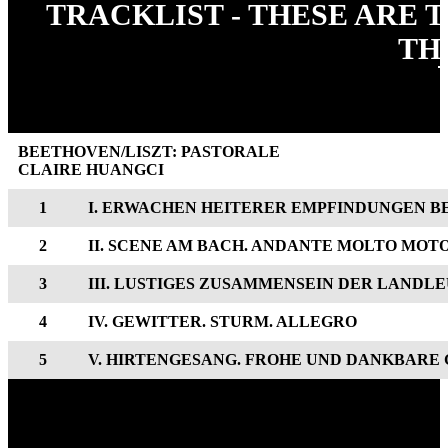
TRACKLIST - THESE ARE 
TH
BEETHOVEN/LISZT: PASTORALE
CLAIRE HUANGCI
1
I. ERWACHEN HEITERER EMPFINDUNGEN B
2
II. SCENE AM BACH. ANDANTE MOLTO MOT
3
III. LUSTIGES ZUSAMMENSEIN DER LANDL
4
IV. GEWITTER. STURM. ALLEGRO
5
V. HIRTENGESANG. FROHE UND DANKBARE