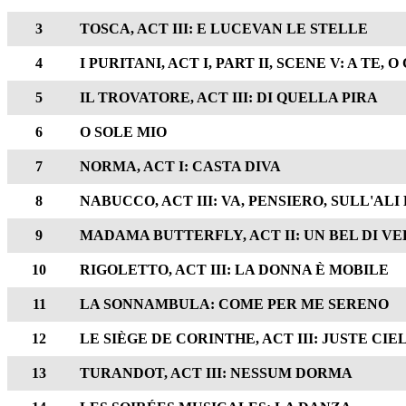
3
TOSCA, ACT III: E LUCEVAN LE STELLE
4
I PURITANI, ACT I, PART II, SCENE V: A TE, 
5
IL TROVATORE, ACT III: DI QUELLA PIRA
6
O SOLE MIO
7
NORMA, ACT I: CASTA DIVA
8
NABUCCO, ACT III: VA, PENSIERO, SULL'AL
9
MADAMA BUTTERFLY, ACT II: UN BEL DI V
10
RIGOLETTO, ACT III: LA DONNA È MOBILE
11
LA SONNAMBULA: COME PER ME SERENO
12
LE SIÈGE DE CORINTHE, ACT III: JUSTE CIE
13
TURANDOT, ACT III: NESSUM DORMA