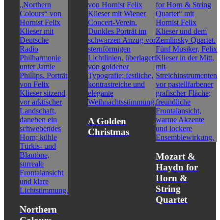
A Golden
Christmas
Mozart &
Haydn for
Horn &
String
Quartet
Northern