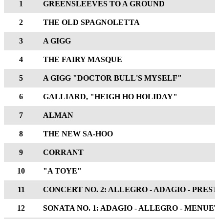
1
GREENSLEEVES TO A GROUND
2
THE OLD SPAGNOLETTA
3
A GIGG
4
THE FAIRY MASQUE
5
A GIGG "DOCTOR BULL'S MYSELF"
6
GALLIARD, "HEIGH HO HOLIDAY"
7
ALMAN
8
THE NEW SA-HOO
9
CORRANT
10
"A TOYE"
11
CONCERT NO. 2: ALLEGRO - ADAGIO - PRES
12
SONATA NO. 1: ADAGIO - ALLEGRO - MENUE