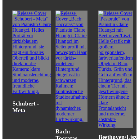
Schubert -
Meta
Bach:
Beethoven/Liszt
Toccatas