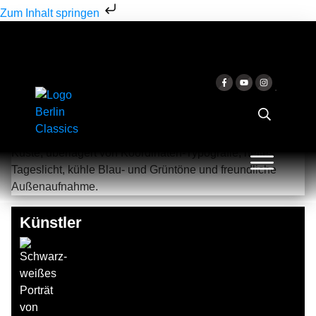
Zum Inhalt springen
53°14'52.7"N 10°24'47.8"E
Jörg Halubek & Jörg Halubek
Künstler