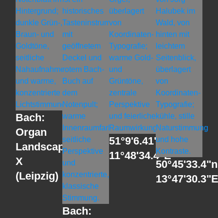
Bach:
Organ
51°9'6.41"n
Landscapes
11°48'34.4"E
X
50°45'33.4"n
(Leipzig)
13°47'30.3"
Bach: